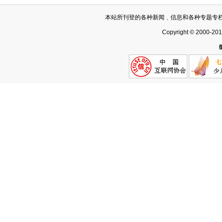
本站所刊登的各种新闻﹑信息和各种专题专
Copyright © 2000-20