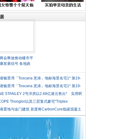
居
两会释放推动楼市平
康发展信号 各地政
港愉景湾「Toscana 意涛」地标海景名宅1* 第19-
港愉景湾「Toscana 意涛」地标海景名宅1* 第19-
NE STANLEY 2号洋房以2.68亿港元售出* 实用呎
COPE Thonglor以其三层复式豪宅"Triplex
iden
港置地与金门建筑 首度将CarbonCure低碳混凝土