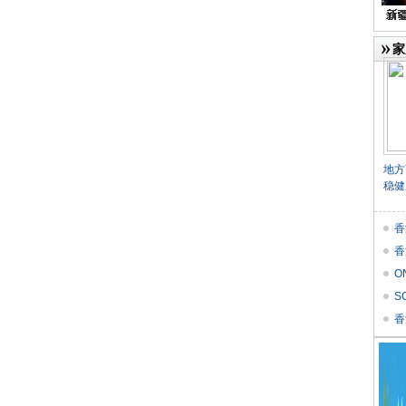
家
地方
稳健
香
香
O
价
S
Res
香