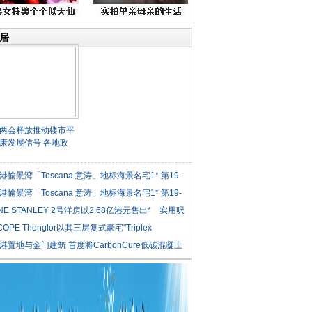
居
两会释放推动楼市平
康发展信号 各地政
港愉景湾「Toscana 意涛」地标海景名宅1* 第19-
港愉景湾「Toscana 意涛」地标海景名宅1* 第19-
NE STANLEY 2号洋房以2.68亿港元售出* 实用呎
COPE Thonglor以其三层复式豪宅"Triplex
iden
港置地与金门建筑 首度将CarbonCure低碳混凝土