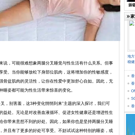
家
地方
稳健
来说，可能很难想象两腿分叉睡觉与性生活有什么关系。但事
享受。当你能够放松下身部位肌肉，这将增加你的性敏感度，
香
强骨盆肌肉的灵活性，让你在性爱中更加舒心自如。因此，无
香
种睡姿都可能为性生活带来惊喜的变化。
O
价
S
分叉，别害羞，这3种变化悄悄到来”主题的深入探讨，我们可
Res
香
的益处。无论是对改善血液循环、促进女性健康还是增进性生
给你带来意想不到的好处。因此，如果你也是坚持两腿分叉睡
，并且有了更多的好处可享受。不妨试试这种特别的睡姿，或