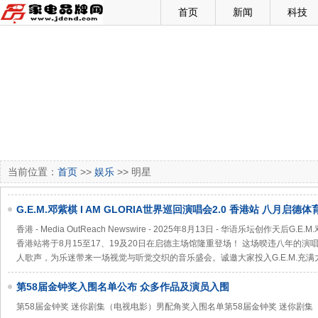
首页
新闻
科技
当前位置：
首页
>>
娱乐
>> 明星
G.E.M.邓紫棋 I AM GLORIA世界巡回演唱会2.0 香港站 八月启
香港 - Media OutReach Newswire - 2025年8月13日 - 华语乐坛创作天后G.E
香港站将于8月15至17、19及20日在启德主场馆隆重登场！ 这场暌违八年的演唱
人歌声，为乐迷带来一场视觉与听觉交织的音乐盛会。诚邀大家投入G.E.M.充
第58届金钟奖入围名单公布 众多作品及演员入围
第58届金钟奖 迷你剧集（电视电影）男配角奖入围名单第58届金钟奖 迷你剧