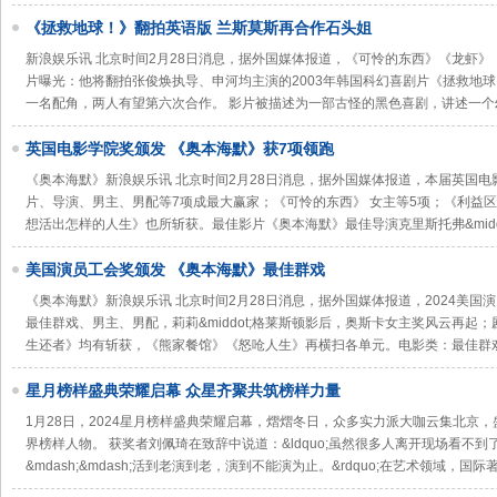
《拯救地球！》翻拍英语版 兰斯莫斯再合作石头姐
新浪娱乐讯 北京时间2月28日消息，据外国媒体报道，《可怜的东西》《龙虾》《宠
片曝光：他将翻拍张俊焕执导、申河均主演的2003年韩国科幻喜剧片《拯救地球！》
一名配角，两人有望第六次合作。 影片被描述为一部古怪的黑色喜剧，讲述一个
英国电影学院奖颁发 《奥本海默》获7项领跑
《奥本海默》新浪娱乐讯 北京时间2月28日消息，据外国媒体报道，本届英国
片、导演、男主、男配等7项成最大赢家；《可怜的东西》 女主等5项；《利益
想活出怎样的人生》也所斩获。最佳影片《奥本海默》最佳导演克里斯托弗&midd
美国演员工会奖颁发 《奥本海默》最佳群戏
《奥本海默》新浪娱乐讯 北京时间2月28日消息，据外国媒体报道，2024美
最佳群戏、男主、男配，莉莉&middot;格莱斯顿影后，奥斯卡女主奖风云再起
生还者》均有斩获，《熊家餐馆》《怒呛人生》再横扫各单元。电影类：最佳群
星月榜样盛典荣耀启幕 众星齐聚共筑榜样力量
1月28日，2024星月榜样盛典荣耀启幕，熠熠冬日，众多实力派大咖云集北京
界榜样人物。 获奖者刘佩琦在致辞中说道：&ldquo;虽然很多人离开现场看不
&mdash;&mdash;活到老演到老，演到不能演为止。&rdquo;在艺术领域，国