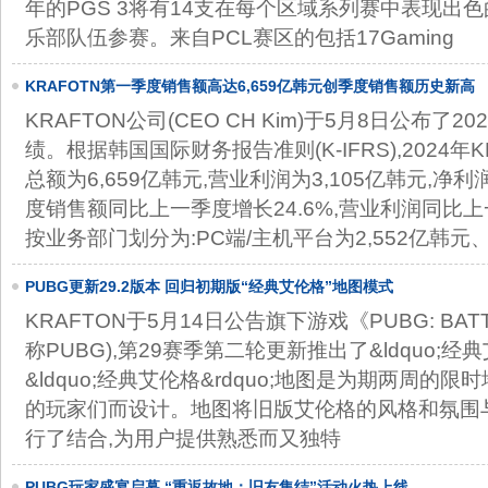
年的PGS 3将有14支在每个区域系列赛中表现出
乐部队伍参赛。来自PCL赛区的包括17Gaming
KRAFOTN第一季度销售额高达6,659亿韩元创季度销售额历史新高
KRAFTON公司(CEO CH Kim)于5月8日公布了
绩。根据韩国国际财务报告准则(K-IFRS),2024年
总额为6,659亿韩元,营业利润为3,105亿韩元,净利
度销售额同比上一季度增长24.6%,营业利润同比
按业务部门划分为:PC端/主机平台为2,552亿韩元
PUBG更新29.2版本 回归初期版“经典艾伦格”地图模式
KRAFTON于5月14日公告旗下游戏《PUBG: BAT
称PUBG),第29赛季第二轮更新推出了&ldquo;经典
&ldquo;经典艾伦格&rdquo;地图是为期两周的
的玩家们而设计。地图将旧版艾伦格的风格和氛围
行了结合,为用户提供熟悉而又独特
PUBG玩家盛宴启幕 “重返故地：旧友集结”活动火热上线