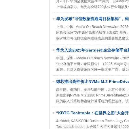
月20日 - 华为全联接大会2025期间，以&ldq
上海成功举办。华为与全球700多位行业领袖及
华为发布"可信数据流通网目标架构"，
上海，中国 -Media OutReach Newswir
间联接底座"为主题的高峰论坛在上海成功举办
探讨城市可信数据空间联接底座的重要性及建设
华为入选2025年Gartner®企业存储平
中国，深圳 - Media OutReach Newswire 
企业存储平台魔力象限报告》（2025 Magic Quadrant
象限，且是入选该象限的唯一非北美厂商。华为
绿芯推出高性价比NVMe M.2 PrimeDr
高性能、低功耗、多种功能中国，北京和美国，硅谷 - E
新推出的NVMe M.2 2280 PrimeDriv
限的嵌入式系统和边缘计算系统的理想选择。该产品
“KBTG Techtopia：在世界之初
新时代灯塔
&middot; KASIKORN Business-Techn
Techtopia&middot; 大会吸引各行各业超