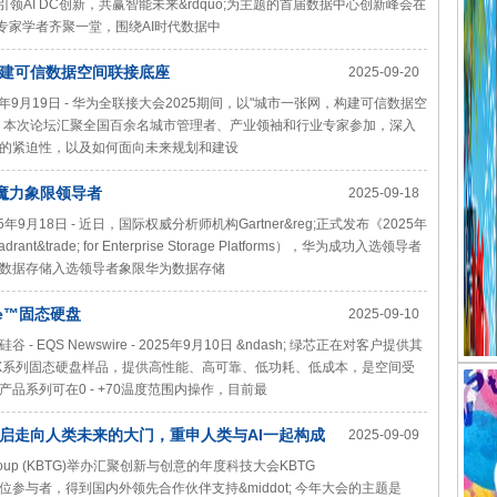
uo;引领AI DC创新，共赢智能未来&rdquo;为主题的首届数据中心创新峰会在
专家学者齐聚一堂，围绕AI时代数据中
构建可信数据空间联接底座
2025-09-20
e- 2025年9月19日 - 华为全联接大会2025期间，以"城市一张网，构建可信数据空
。本次论坛汇聚全国百余名城市管理者、产业领袖和行业专家参加，深入
的紧迫性，以及如何面向未来规划和建设
台魔力象限领导者
2025-09-18
- 2025年9月18日 - 近日，国际权威分析师机构Gartner&reg;正式发布《2025年
&trade; for Enterprise Storage Platforms），华为成功入选领导者
数据存储入选领导者象限华为数据存储
ive™固态硬盘
2025-09-10
QS Newswire - 2025年9月10日 &ndash; 绿芯正在对客户提供其
e&trade;SX系列固态硬盘样品，提供高性能、高可靠、低功耗、低成本，是空间受
系列可在0 - +70温度范围内操作，目前最
”大会开启走向人类未来的大门，重申人类与AI一起构成
2025-09-09
ology Group (KBTG)举办汇聚创新与创意的年度科技大会KBTG
过4000位参与者，得到国内外领先合作伙伴支持&middot; 今年大会的主题是