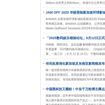
&ldquo;在世界之初&rdquo;，有感今日
JAM OFF 2025 华丽登陆新加坡环球
&middot; 从新加坡环球影城的星级演出到 Palawa
带来难忘前奏。&middot; 以劲爆舞台、公
Media OutReach Newswire-2025年9月9日&
「2025数码娱乐领袖论坛」9月12日正
AI体验、精彩演出、边玩边赚 解锁数码娱乐无限可能香港 
年度盛事「2025数码娱乐领袖论坛」（Digital Ent
幕，一连三日 （ 9 月 12 至 14 日） 于
传讯拓展强化新加坡及东南亚新闻稿发布
唯一提供新加坡两大传媒集团保证线上报道的全球通讯社香港 
区首家全球通讯社，传讯拓展通过与新加坡两大
的领先地位。传讯拓展新闻稿的CNA专属页面
中国黑科技又圈粉！中东千万粉博主蹲点海信，
据媒体报道，近年来中国高端电视在中东市场日
地人眼中最具识别度的科技产品之一。在中东地