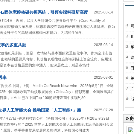
工厂，亲身溯源ULED、RGB-Mini LED、AI画质
MHz固体宽腔核磁共振系统，引领尖端科研新高度
2025-08-14
025年8月14日 - 近日，武汉大学科研公共服务条件平台（Core Facility of
00 MHz固体宽腔核磁共振系统，标志着该校在高端科研设施领域迈入新阶段。作为
著提升平台的高场固体核磁分析能力，为结构生物学、
叙事的多重共振
2025-08-14
一次价格纪录刷新，更是一次情绪与基本面的双重催化事件。作为全球市值
个加密领域的重要风向标，其价格表现往往会影响到链上资金流向、应用活
是资本在价格层面的集中涌入，但深层次上，则是市场对
透率
2025-08-01
上海 - Media OutReach Newswire - 2025年8月1日 - 全球
2025中国国际数码互动娱乐展览会（ChinaJoy）精彩亮相，全面展示其在
InMobi已在中国Top 100游戏开发商中实现约80
 世界人工智能大会 推动国家「人工智能+」愿
2025-07-28
房
e- 2025年7月27日 -香港科技园公司（科技园公司）于2025年7月26日至29日，
览馆举行的＂2025 世界人工智能大会暨人工智能全球治理高级别会议
智能+＂愿景。携手香港贸易发展局及数码港，科技园公司致力