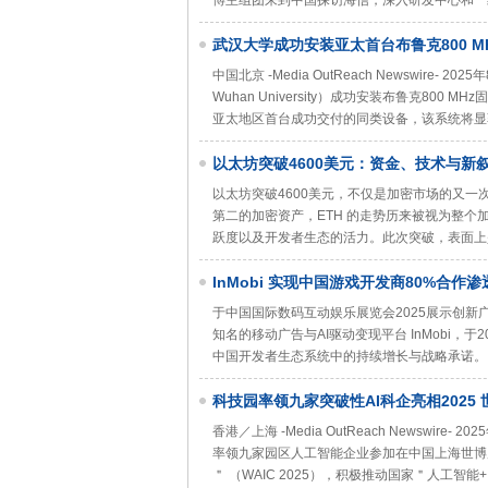
博主组团来到中国探访海信，深入研发中心和一线制造
武汉大学成功安装亚太首台布鲁克800 
中国北京 -Media OutReach Newswire- 2
Wuhan University）成功安装布鲁克8
亚太地区首台成功交付的同类设备，该系统将显
以太坊突破4600美元：资金、技术与新
以太坊突破4600美元，不仅是加密市场的又
第二的加密资产，ETH 的走势历来被视为整
跃度以及开发者生态的活力。此次突破，表面上
InMobi 实现中国游戏开发商80%合作渗
于中国国际数码互动娱乐展览会2025展示创新广告技术中国，
知名的移动广告与AI驱动变现平台 InMobi，于
中国开发者生态系统中的持续增长与战略承诺。目前，
科技园率领九家突破性AI科企亮相2025
景 加速产业转型升级
香港／上海 -Media OutReach Newswir
率领九家园区人工智能企业参加在中国上海世博展
＂ （WAIC 2025），积极推动国家＂人工