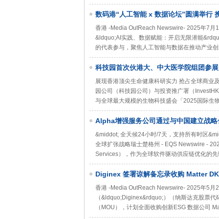
数码港“人工智能 x 数据论坛”圆满举行
值
香港 -Media OutReach Newswire- 20
&ldquo;AI实践、数据赋能：开启无限潜能&r
的代表参与，聚焦人工智能与数据在推动产业创
科技园首次伙港大、中大医学院组团参展
展现香港顶尖生命健康科研实力 抢占全球商业及投资机会香港
园公司（科技园公司）与投资推广署（Invest
与全球最大规模的生物科技盛会「2025国际生物
Alpha增强服务公司通过与中国建立战
&middot; 全天候24小时/7天，支持所有时区&m
全球扩张战略瑞士楚格州 - EQS Newswire - 2025年5
Services），作为全球软件驱动供应链优化
Diginex 签署谅解备忘录收购 Matte
香港 -Media OutReach Newswire- 2025
（&ldquo;Diginex&rdquo;）（纳斯达克股
（MOU），计划全面收购创新ESG 数据公司 Matter 