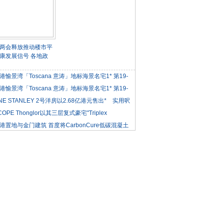
两会释放推动楼市平
康发展信号 各地政
港愉景湾「Toscana 意涛」地标海景名宅1* 第19-
港愉景湾「Toscana 意涛」地标海景名宅1* 第19-
NE STANLEY 2号洋房以2.68亿港元售出* 实用呎
COPE Thonglor以其三层复式豪宅"Triplex
iden
港置地与金门建筑 首度将CarbonCure低碳混凝土