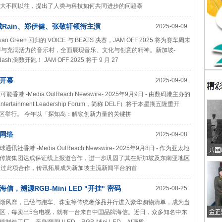
之世界已大不同以往，提出了人类与科技如何共同进步的问题泰
影城Rain、郑伊健、张敬轩领衔主演
2025-09-09
n Green 回归的 VOICE 与 BEATS 决赛，JAM OFF 2025 将为赛车周末
开比赛与充满活力的音乐村，全面展现音乐、文化与创意的精神。新加坡-
mdash;倒数开跑！ JAM OFF 2025 将于 9 月 27
式开幕
2025-09-09
-Media OutReach Newswire- 2025年9月9日 - 由数码港主办的
ertainment Leadership Forum，简称 DELF）将于本星期五隆重开
数码港园区举行。 今年以「探知岛：解锁创新力量的关键拼
网络
2025-09-08
-Media OutReach Newswire- 2025年9月8日 - 作为亚太地
传媒集团达成保证线上报道合作，进一步巩固了其在新加坡及东南亚地区
通过此项合作，传讯拓展成为新加坡主流新闻平台的首
溯源RGB-Mini LED "开挂" 密码
2025-08-25
渐风靡，已经与跑车、珠宝等传统奢侈品并行进入豪华购物清单，成为当
区，每卖出5台电视，就有一台来自中国品牌海信。近日，众多知名中东