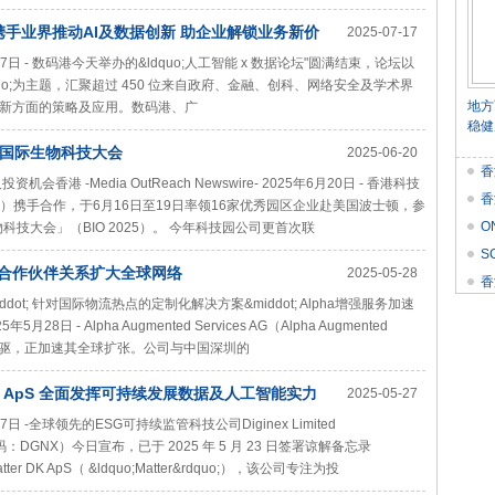
 携手业界推动AI及数据创新 助企业解锁业务新价
2025-07-17
25年7月17日 - 数码港今天举办的&ldquo;人工智能 x 数据论坛"圆满结束，论坛以
dquo;为主题，汇聚超过 450 位来自政府、金融、创科、网络安全及学术界
地方
新方面的策略及应用。数码港、广
稳健
国际生物科技大会
2025-06-20
香
 -Media OutReach Newswire- 2025年6月20日 - 香港科技
香
HK）携手合作，于6月16日至19日率领16家优秀园区企业赴美国波士顿，参
O
科技大会」（BIO 2025）。 今年科技园公司更首次联
价
S
略合作伙伴关系扩大全球网络
2025-05-28
Res
香
iddot; 针对国际物流热点的定制化解决方案&middot; Alpha增强服务加速
月28日 - Alpha Augmented Services AG（Alpha Augmented
的先驱，正加速其全球扩张。公司与中国深圳的
r DK ApS 全面发挥可持续发展数据及人工智能实力
2025-05-27
年5月27日 -全球领先的ESG可持续监管科技公司Diginex Limited
票代码：DGNX）今日宣布，已于 2025 年 5 月 23 日签署谅解备忘录
DK ApS（ &ldquo;Matter&rdquo;），该公司专注为投